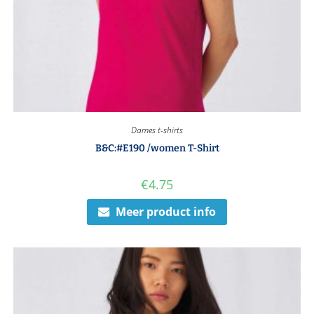
Dames t-shirts
B&C:#E190 /women T-Shirt
€
4.75
Meer product info