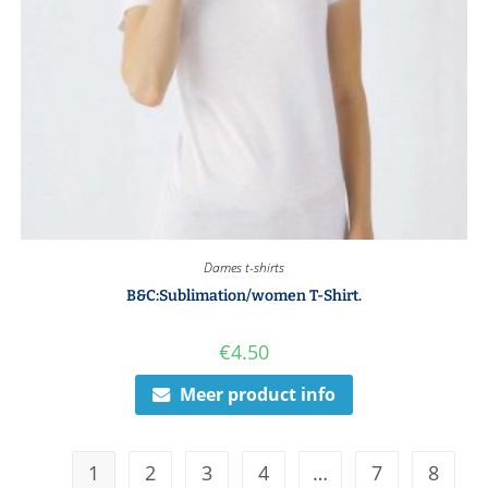
Dames t-shirts
B&C:Sublimation/women T-Shirt.
€
4.50
Meer product info
1
2
3
4
…
7
8