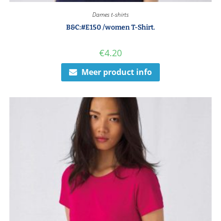
Dames t-shirts
B&C:#E150 /women T-Shirt.
€
4.20
Meer product info