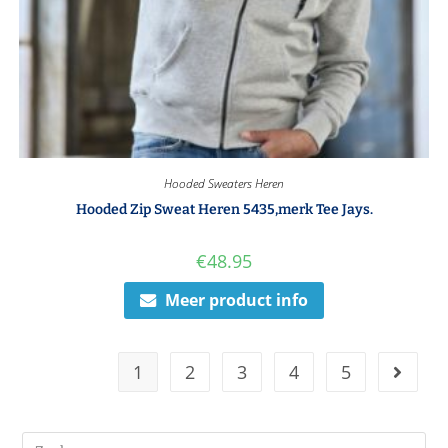
Hooded Sweaters Heren
Hooded Zip Sweat Heren 5435,merk Tee Jays.
€
48.95
Meer product info
1
2
3
4
5