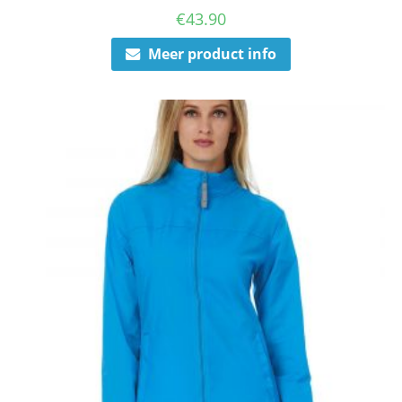
€
43.90
Meer product info