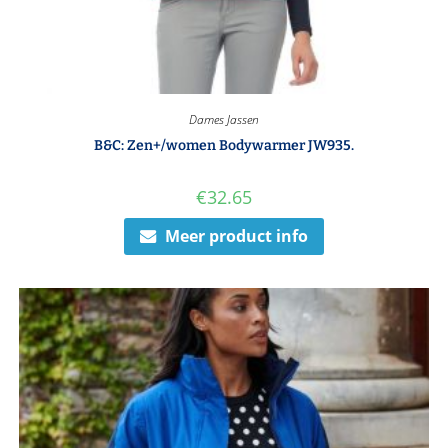
Dames Jassen
B&C: Zen+/women Bodywarmer JW935.
€
32.65
Meer product info