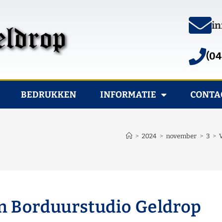
in
(04
BEDRUKKEN
INFORMATIE
CONTA
>
2024
>
november
>
3
>
n Borduurstudio Geldrop