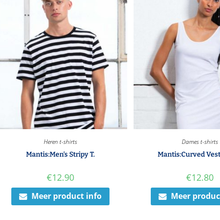
Heren t-shirts
Dames t-shirts
Mantis:Men’s Stripy T.
Mantis:Curved Vest
€
12.90
€
12.80
Meer product info
Meer produc