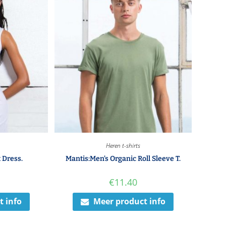
Heren t-shirts
 Dress.
Mantis:Men’s Organic Roll Sleeve T.
€
11.40
t info
Meer product info