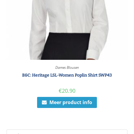
Dames Blousen
B&C: Heritage LSL-Women Poplin Shirt SWP43
€
20.90
Meer product info