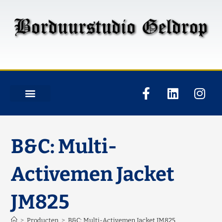
B&C: Multi-
Activemen Jacket
JM825
>
Producten
>
B&C: Multi-Activemen Jacket JM825