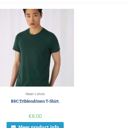
Heren t-shirts
B&C:Triblend/men T-Shirt.
€
8.00
Meer product info