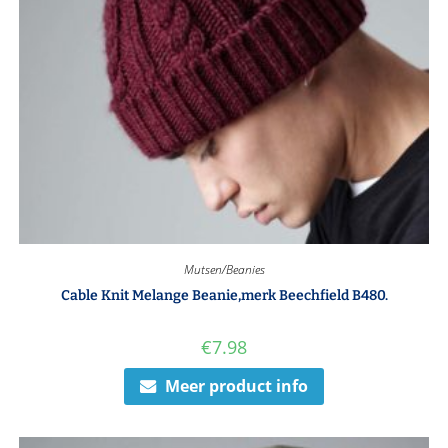
Mutsen/Beanies
Cable Knit Melange Beanie,merk Beechfield B480.
€
7.98
Meer product info