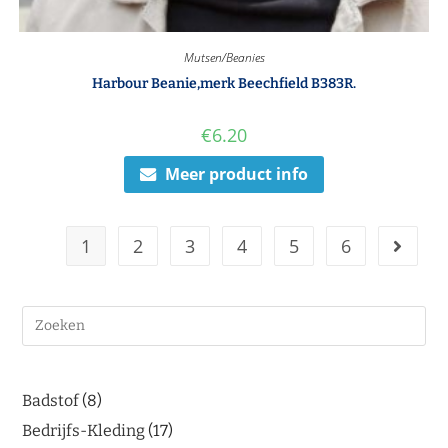
Mutsen/Beanies
Harbour Beanie,merk Beechfield B383R.
€
6.20
Meer product info
1
2
3
4
5
6
Badstof
8
Bedrijfs-Kleding
17