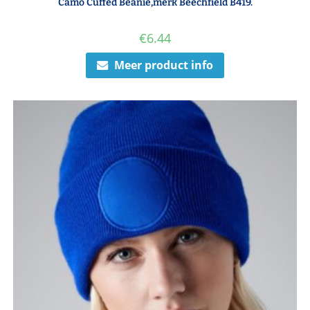
Camo Cuffed Beanie,merk Beechfield B419.
€
6.44
Meer product info