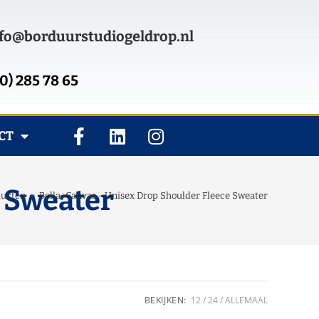
fo@borduurstudiogeldrop.nl
0) 285 78 65
CT
e Sweater
ducten
>
Bella+Canvas - Unisex Drop Shoulder Fleece Sweater
BEKIJKEN:
12
24
ALLEMAAL