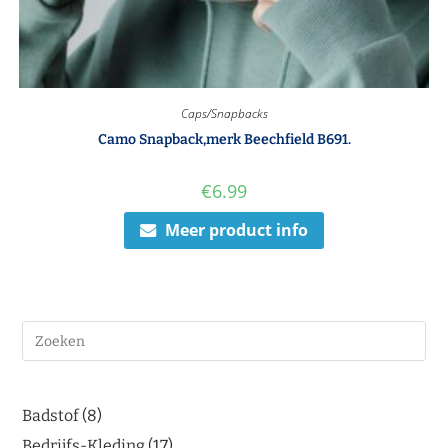
Caps/Snapbacks
Camo Snapback,merk Beechfield B691.
€
6.99
Meer product info
Badstof
8
Bedrijfs-Kleding
17