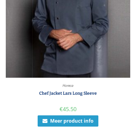
Horeca
Chef Jacket Lars Long Sleeve
€
45.50
Meer product info