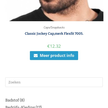
Caps/Snapbacks
Classic Jockey Cap,merk Flexfit 7005.
€
12.32
Meer product info
Badstof
8
Bedrijfs-Kleding
17