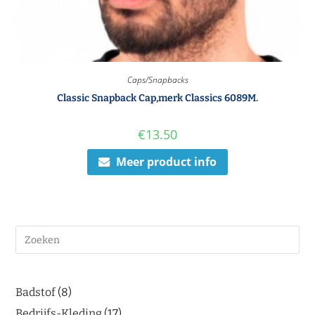
Caps/Snapbacks
Classic Snapback Cap,merk Classics 6089M.
€
13.50
Meer product info
Badstof
8
Bedrijfs-Kleding
17