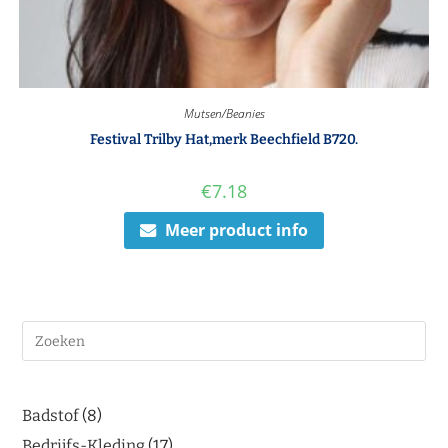
Mutsen/Beanies
Festival Trilby Hat,merk Beechfield B720.
€
7.18
Meer product info
Badstof
8
Bedrijfs-Kleding
17