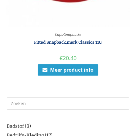
Caps/Snapbacks
Fitted Snapback,merk Classics 110.
€
20.40
Meer product info
Badstof
8
Bedrijfs-Kleding
17