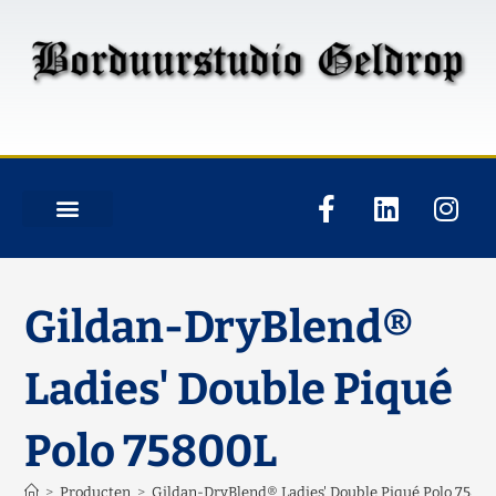
Gildan-DryBlend®
Ladies' Double Piqué
Polo 75800L
>
Producten
>
Gildan-DryBlend® Ladies' Double Piqué Polo 7580