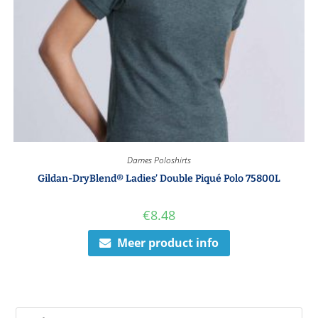
Dames Poloshirts
Gildan-DryBlend® Ladies’ Double Piqué Polo 75800L
€
8.48
Meer product info