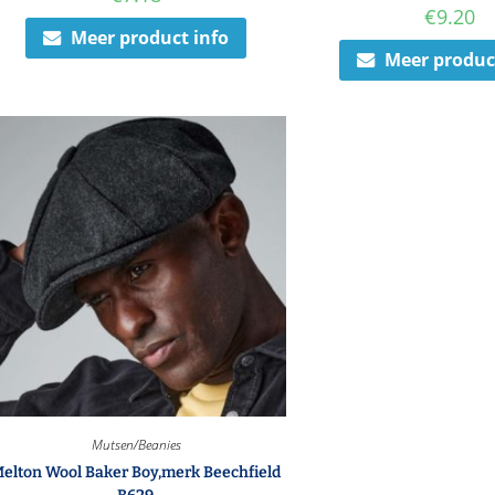
€
9.20
Meer product info
Meer produc
Mutsen/Beanies
elton Wool Baker Boy,merk Beechfield