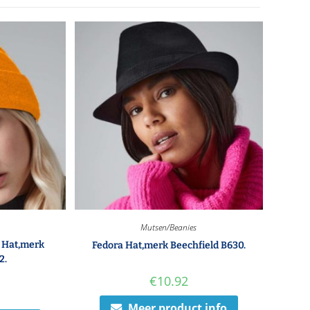
Mutsen/Beanies
 Hat,merk
Fedora Hat,merk Beechfield B630.
2.
€
10.92
Meer product info