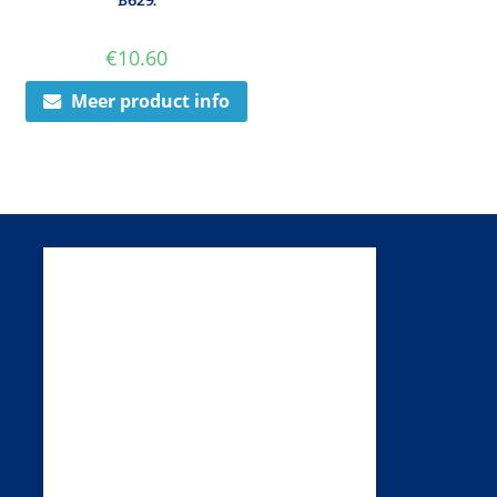
B629.
€
10.60
Meer product info