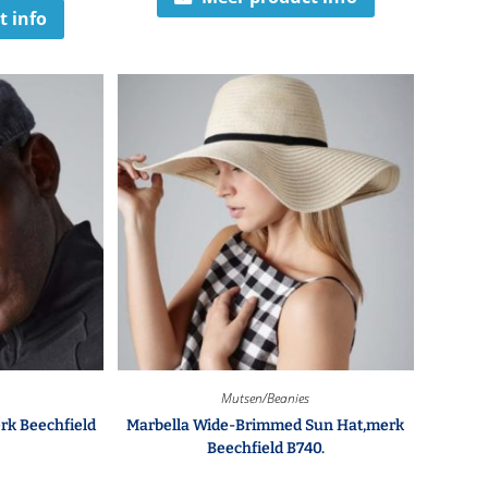
t info
Mutsen/Beanies
k Beechfield
Marbella Wide-Brimmed Sun Hat,merk
Beechfield B740.