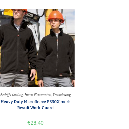
Bedrijfs-Kleding
,
Heren Fleecevesten
,
Werkkleding
Heavy Duty Microfleece R330X,merk
Result Work-Guard
€
28.40