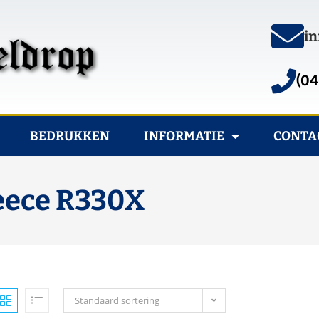
in
(04
BEDRUKKEN
INFORMATIE
CONTA
eece R330X
Standaard sortering