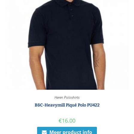
Heren Poloshirts
B&C-Heavymill Piqué Polo PU422
€
16.00
Meer product info