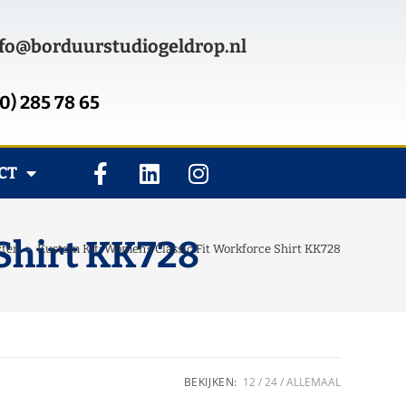
fo@borduurstudiogeldrop.nl
0) 285 78 65
CT
 Shirt KK728
cten
>
Kustom Kit: Women's Classic Fit Workforce Shirt KK728
BEKIJKEN:
12
24
ALLEMAAL