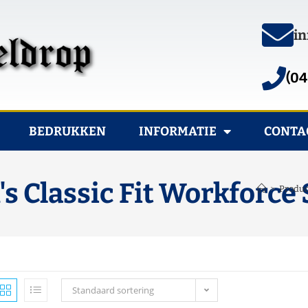
in
(04
BEDRUKKEN
INFORMATIE
CONTA
 Classic Fit Workforce
>
Produ
Standaard sortering