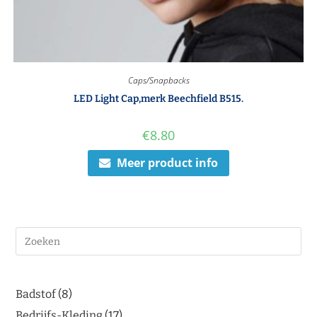
Caps/Snapbacks
LED Light Cap,merk Beechfield B515.
€
8.80
Meer product info
Badstof
8
Bedrijfs-Kleding
17