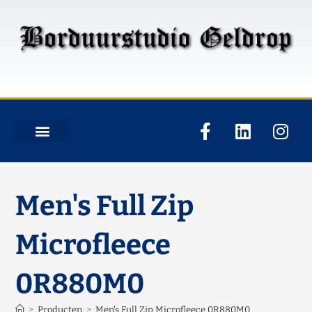
Men's Full Zip
Microfleece
0R880M0
>
Producten
>
Men's Full Zip Microfleece 0R880M0