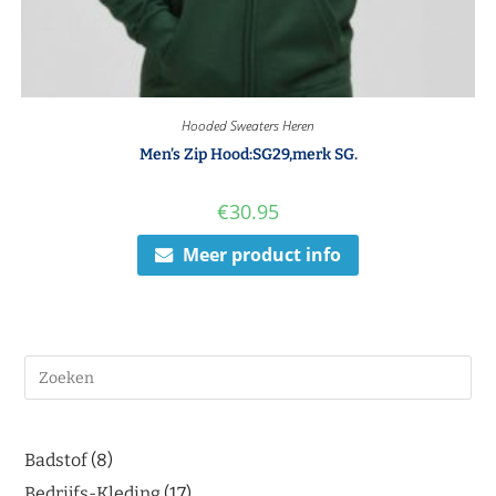
Hooded Sweaters Heren
Men’s Zip Hood:SG29,merk SG.
€
30.95
Meer product info
Badstof
8
Bedrijfs-Kleding
17