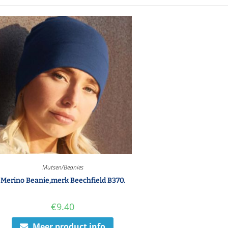
Mutsen/Beanies
Merino Beanie,merk Beechfield B370.
€
9.40
Meer product info