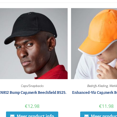
Caps/Snapbacks
Bedrijfs-Kleding
,
Werkk
N812 Bump Cap,merk Beechfield B525.
Enhanced-Viz Cap,merk Be
€
12.98
€
11.98
Meer product info
Meer produc