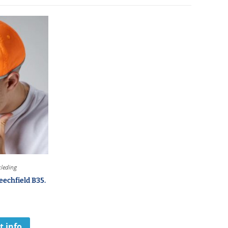
leding
echfield B35.
t info