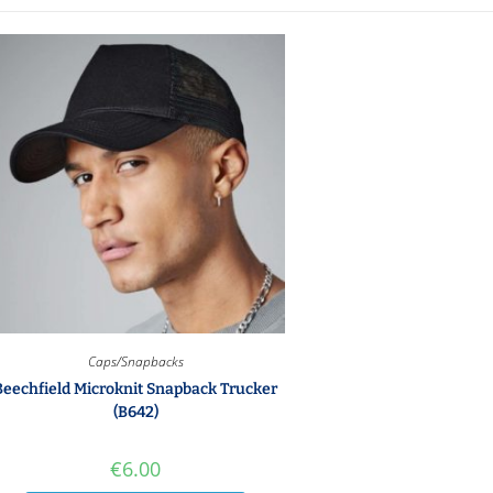
Caps/Snapbacks
Beechfield Microknit Snapback Trucker
(B642)
€
6.00