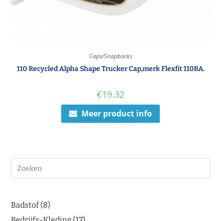
Caps/Snapbacks
110 Recycled Alpha Shape Trucker Cap,merk Flexfit 110RA.
€
19.32
Meer product info
Badstof
8
Bedrijfs-Kleding
17