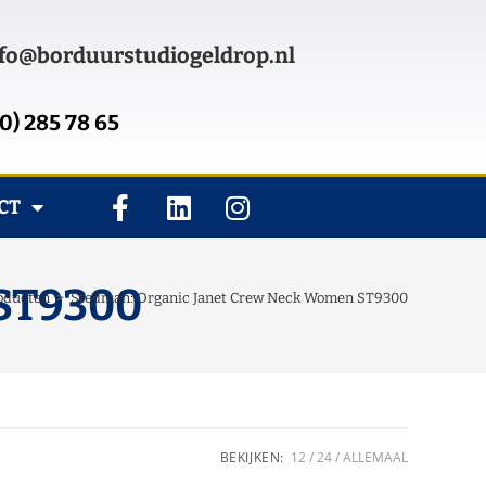
fo@borduurstudiogeldrop.nl
0) 285 78 65
CT
 ST9300
oducten
>
Stedman: Organic Janet Crew Neck Women ST9300
BEKIJKEN:
12
24
ALLEMAAL