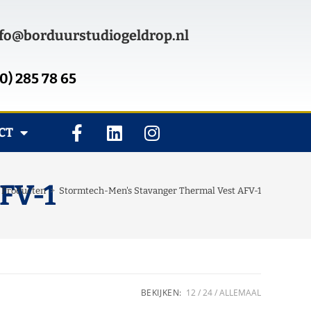
fo@borduurstudiogeldrop.nl
0) 285 78 65
CT
FV-1
Producten
>
Stormtech-Men's Stavanger Thermal Vest AFV-1
BEKIJKEN:
12
24
ALLEMAAL