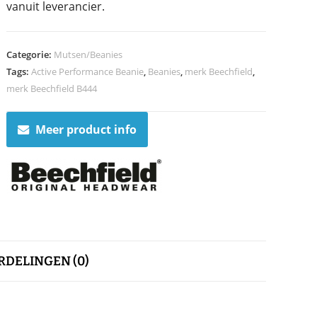
vanuit leverancier.
Categorie:
Mutsen/Beanies
Tags:
Active Performance Beanie
,
Beanies
,
merk Beechfield
,
merk Beechfield B444
Meer product info
DELINGEN (0)