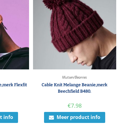
Mutsen/Beanies
,merk Flexfit
Cable Knit Melange Beanie,merk
Beechfield B480.
€
7.98
t info
Meer product info