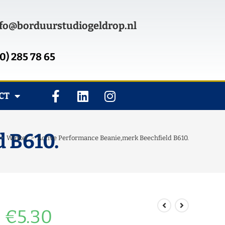
fo@borduurstudiogeldrop.nl
0) 285 78 65
CT
 B610.
>
Winkel
>
Active Performance Beanie,merk Beechfield B610.
€
5.30