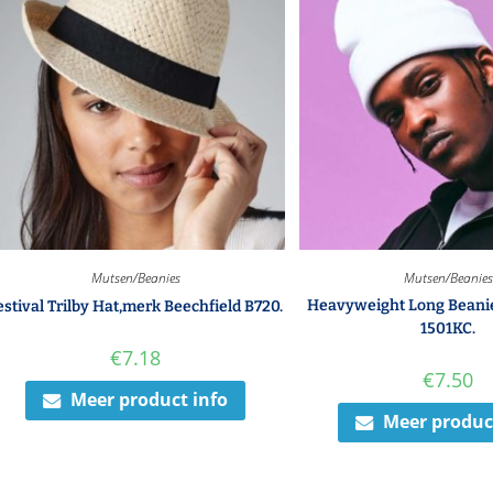
Mutsen/Beanies
Mutsen/Beanies
Heavyweight Long Beanie
estival Trilby Hat,merk Beechfield B720.
1501KC.
€
7.18
€
7.50
Meer product info
Meer produc