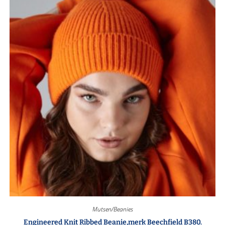
Mutsen/Beanies
Engineered Knit Ribbed Beanie,merk Beechfield B380.