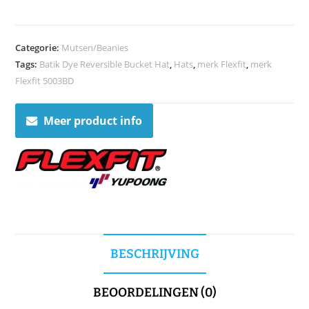
Categorie:
Mutsen/Beanies
Tags:
Batik Dye Reversible Bucket Hat
,
Hats
,
merk Flexfit
,
merk
Flexfit 5003BD
Meer product info
BESCHRIJVING
BEOORDELINGEN (0)