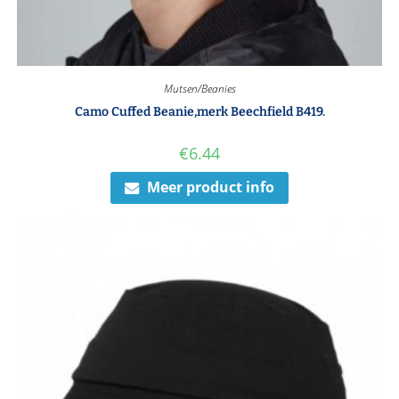
Mutsen/Beanies
Camo Cuffed Beanie,merk Beechfield B419.
€
6.44
Meer product info