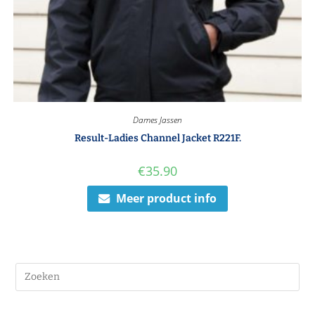
Dames Jassen
Result-Ladies Channel Jacket R221F.
€
35.90
Meer product info