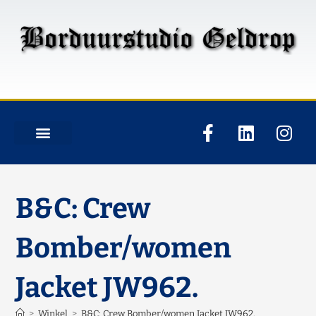
B&C: Crew
Bomber/women
Jacket JW962.
>
Winkel
>
B&C: Crew Bomber/women Jacket JW962.