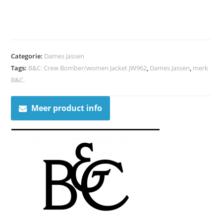
Categorie:
Dames Jassen
Tags:
B&C: Crew Bomber/women Jacket JW962
,
Dames Jassen
,
merk
B&C.
Meer product info