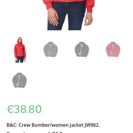
€
38.80
B&C
:
Crew Bomber/women Jacket
JW962.