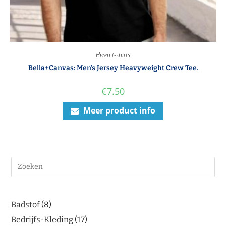
Heren t-shirts
Bella+Canvas: Men’s Jersey Heavyweight Crew Tee.
€
7.50
Meer product info
Badstof
8
Bedrijfs-Kleding
17