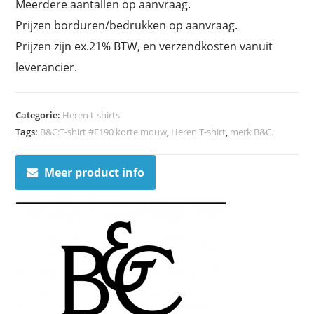
Meerdere aantallen op aanvraag.
Prijzen borduren/bedrukken op aanvraag.
Prijzen zijn ex.21% BTW, en verzendkosten vanuit
leverancier.
Categorie:
Heren t-shirts
Tags:
B&C:T-shirt #E190 korte mouw
,
Heren T-shirt
,
merk B&C.
Meer product info