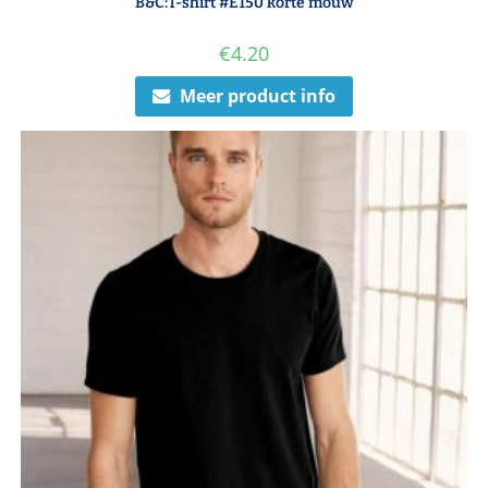
B&C:T-shirt #E150 korte mouw
€
4.20
Meer product info