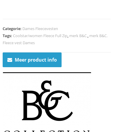
Categorie:
Dames Fleecevesten
Tags:
Coolstar/women Fleece Full Zip
,
merk B&C.
,
merk B&C.
Fleece vest Dames
Meer product info