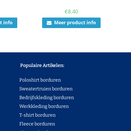
€
8.40
t info
Meer product info
Populaire Artikelen:
Poloshirt borduren
Sweatertruien borduren
Bedrijfskleding borduren
Werkkleding borduren
T-shirt borduren
Fleece borduren