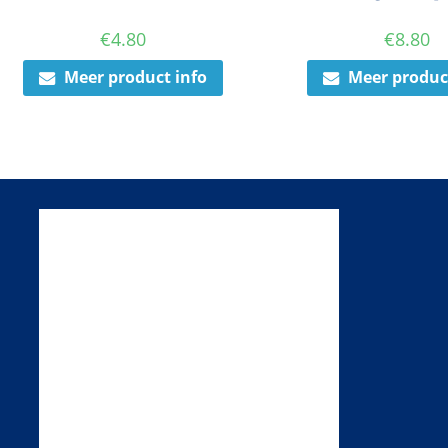
€
4.80
€
8.80
Meer product info
Meer produc