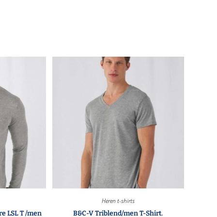
Heren t-shirts
re LSL T /men
B&C-V Triblend/men T-Shirt.