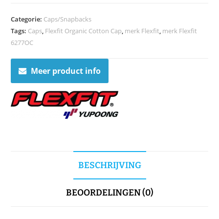
Categorie:
Caps/Snapbacks
Tags:
Caps
,
Flexfit Organic Cotton Cap
,
merk Flexfit
,
merk Flexfit
6277OC
Meer product info
BESCHRIJVING
BEOORDELINGEN (0)