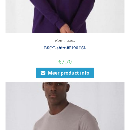
Heren t-shirts
B&C:T-shirt #E190 LSL
€
7.70
Meer product info