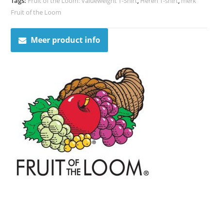
Tags:
Fruit of the Loom: Valueweight T-Shirt
,
Heren T-shirt
,
merk
Fruit of the Loom
Meer product info