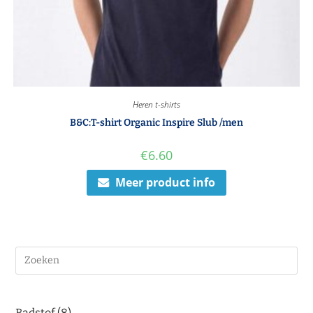
Heren t-shirts
B&C:T-shirt Organic Inspire Slub /men
€
6.60
Meer product info
Badstof
8