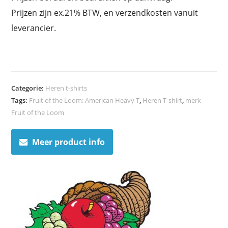
Prijzen zijn ex.21% BTW, en verzendkosten vanuit
leverancier.
Categorie:
Heren t-shirts
Tags:
Fruit of the Loom: American Heavy T
,
Heren T-shirt
,
merk
Fruit of the Loom
Meer product info