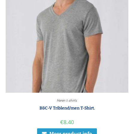
Heren t-shirts
B&C-V Triblend/men T-Shirt.
€
8.40
Meer product info