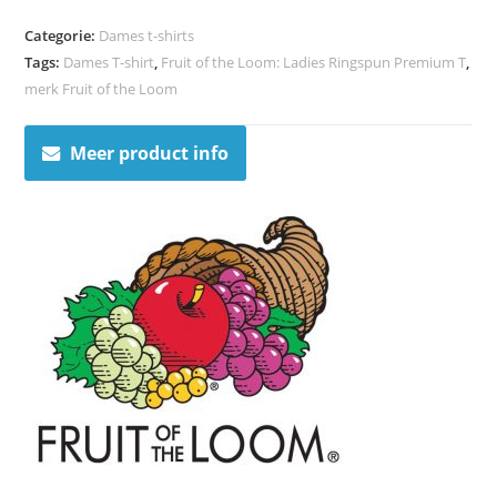
Categorie:
Dames t-shirts
Tags:
Dames T-shirt
,
Fruit of the Loom: Ladies Ringspun Premium T
,
merk Fruit of the Loom
Meer product info