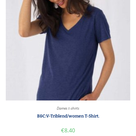
Dames t-shirts
B&C:V-Triblend/women T-Shirt.
€
8.40