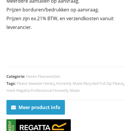
Meerdere aantallen op aanvraag.
Prijzen borduren/bedrukken op aanvraag.
Prijzen zijn ex.21% BTW, en verzendkosten vanuit
leverancier.
Categorie:
Heren Fleecevesten
Tags:
Fleece Sweater Heren
,
Honestly Made Recycled Full Zip Fleece
,
merk Regatta Professional Honestly Made
Meer product info