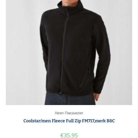
Heren Fleecevesten
Coolstar/men Fleece Full Zip FM717,merk B&C
€
35.95