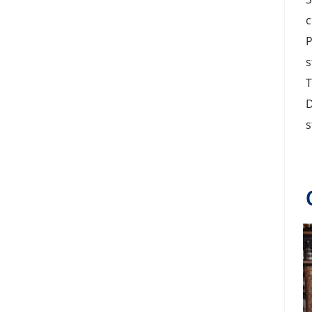
c
P
s
T
D
s