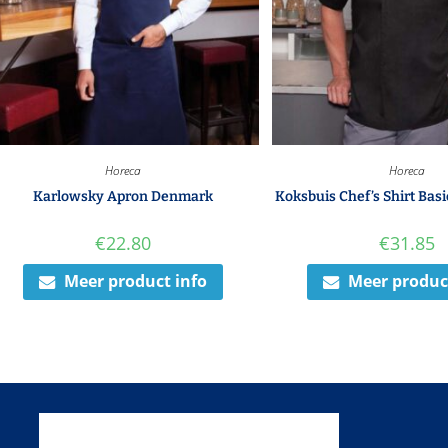
Horeca
Horeca
Karlowsky Apron Denmark
Koksbuis Chef’s Shirt Basi
€
22.80
€
31.85
Meer product info
Meer produc