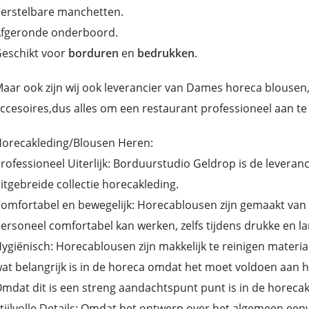
erstelbare manchetten.
fgeronde onderboord.
eschikt voor
borduren
en
bedrukken
.
aar ook zijn wij ook leverancier van Dames horeca blouse
ccesoires,dus alles om een restaurant professioneel aan te
orecakleding/Blousen Heren:
rofessioneel Uiterlijk: Borduurstudio Geldrop is de levera
itgebreide collectie horecakleding.
omfortabel en bewegelijk: Horecablousen zijn gemaakt van 
ersoneel comfortabel kan werken, zelfs tijdens drukke en l
ygiënisch: Horecablousen zijn makkelijk te reinigen materia
at belangrijk is in de horeca omdat het moet voldoen aan
mdat dit is een streng aandachtspunt punt is in de horecak
tijlvolle Details: Omdat het ontwerp over het algemeen eenvo