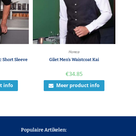
Horeca
c Short Sleeve
Gilet Men’s Waistcoat Kai
€
34.85
t info
Meer product info
Populaire Artikelen: