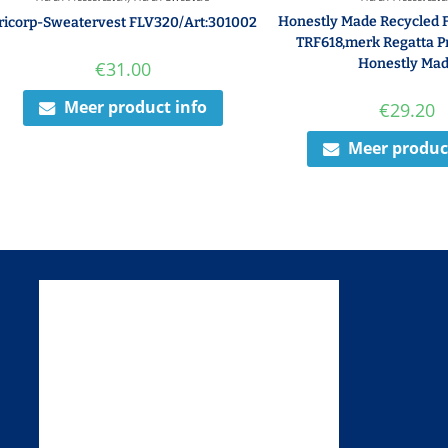
Honestly Made Recycled F
ricorp-Sweatervest FLV320/Art:301002
TRF618,merk Regatta P
Honestly Ma
€
31.00
Meer product info
€
29.20
Meer produc