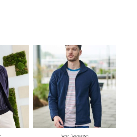
en
Heren Fleecevesten