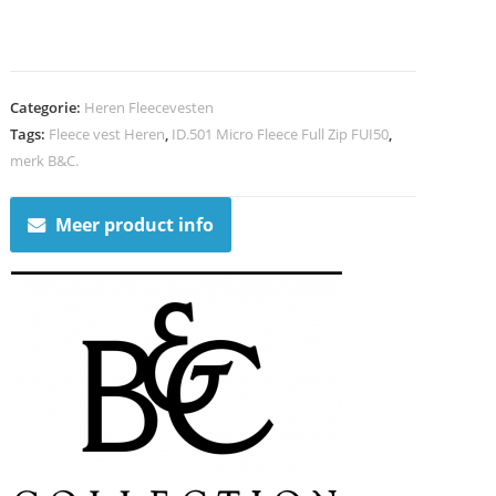
Categorie:
Heren Fleecevesten
Tags:
Fleece vest Heren
,
ID.501 Micro Fleece Full Zip FUI50
,
merk B&C.
Meer product info