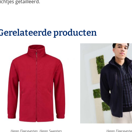
ichtjes getailleerd.
Gerelateerde producten
Heren Fleecevesten
,
Heren Sweaters
Heren Fleecevest