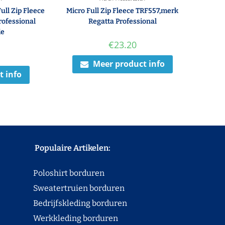
ull Zip Fleece
Micro Full Zip Fleece TRF557,merk
rofessional
Regatta Professional
de
€
23.20
Meer product info
t info
Populaire Artikelen:
Poloshirt borduren
Sweatertruien borduren
Bedrijfskleding borduren
Werkkleding borduren