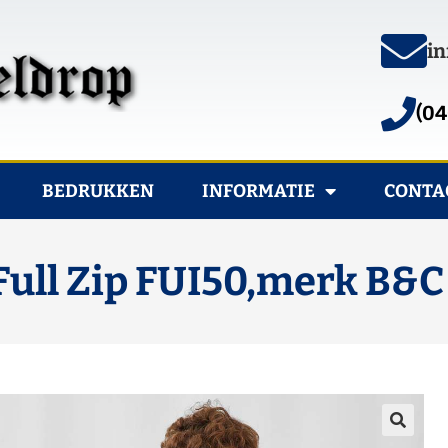
in
(04
BEDRUKKEN
INFORMATIE
CONTA
 Full Zip FUI50,merk B&C