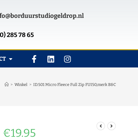
fo@borduurstudiogeldrop.nl
0) 285 78 65
CT
>
Winkel
>
ID.501 Micro Fleece Full Zip FUI50,merk B&C
€
19.95