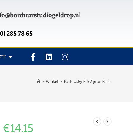
fo@borduurstudiogeldrop.nl
0) 285 78 65
CT
>
Winkel
>
Karlowsky Bib Apron Basic
€
14.15