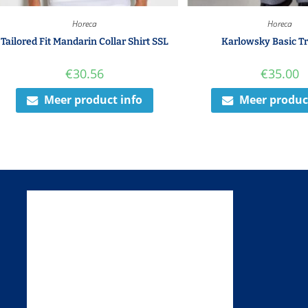
Horeca
Horeca
Tailored Fit Mandarin Collar Shirt SSL
Karlowsky Basic T
€
30.56
€
35.00
Meer product info
Meer produc