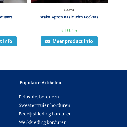
Horeca
rousers
Waist Apron Basic with Pockets
€
10.15
t info
Meer product info
Populaire Artikelen:
Poloshirt borduren
Sweatertruien borduren
Bedrijfskleding borduren
Werkkleding borduren