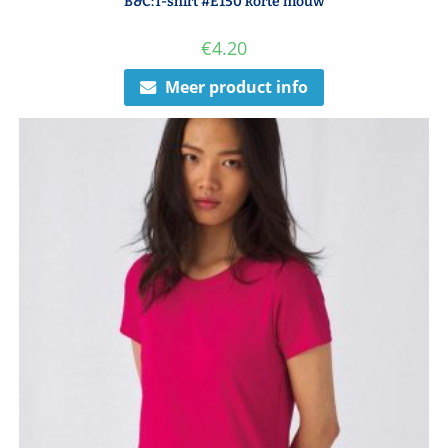
B&C:T-shirt #E150 korte mouw
€
4.20
Meer product info