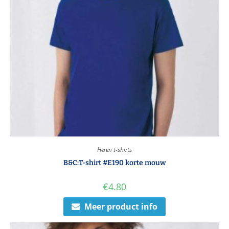
Heren t-shirts
B&C:T-shirt #E190 korte mouw
€
4.80
Meer product info