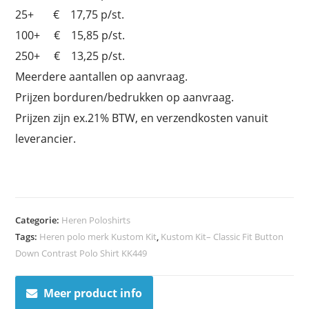
25+ € 17,75 p/st.
100+ € 15,85 p/st.
250+ € 13,25 p/st.
Meerdere aantallen op aanvraag.
Prijzen borduren/bedrukken op aanvraag.
Prijzen zijn ex.21% BTW, en verzendkosten vanuit
leverancier.
Categorie:
Heren Poloshirts
Tags:
Heren polo merk Kustom Kit
,
Kustom Kit– Classic Fit Button
Down Contrast Polo Shirt KK449
Meer product info