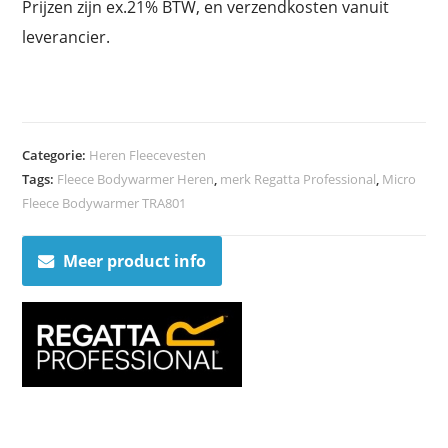
Prijzen zijn ex.21% BTW, en verzendkosten vanuit
leverancier.
Categorie:
Heren Fleecevesten
Tags:
Fleece Bodywarmer Heren
,
merk Regatta Professional
,
Micro
Fleece Bodywarmer TRA801
Meer product info