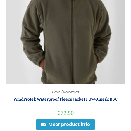
Heren Fleecevesten
WindProtek Waterproof Fleece Jacket FU749,merk B&C
€
72.50
Meer product info