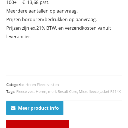
100+ € 13,68 p/st.
Meerdere aantallen op aanvraag.
Prijzen borduren/bedrukken op aanvraag.
Prijzen zijn ex.21% BTW, en verzendkosten vanuit
leverancier.
Categorie:
Heren Fleecevesten
Tags:
Fleece vest Heren
,
merk Result Core
,
Microfleece Jacket R114X
Meer product info