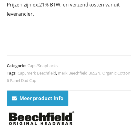
Prijzen zijn ex.21% BTW, en verzendkosten vanuit
leverancier.
Categorie:
Caps/Snapbacks
Tags:
Cap
,
merk Beechfield
,
merk Beechfield B652N
,
Organic Cotton
6 Panel Dad Cap
Meer product info