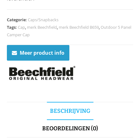
Categorie:
Caps/Snapbacks
Tags:
Cap
,
merk Beechfield
,
merk Beechfield B659
,
Outdoor 5 Panel
Camper Cap
Meer product info
BESCHRIJVING
BEOORDELINGEN (0)