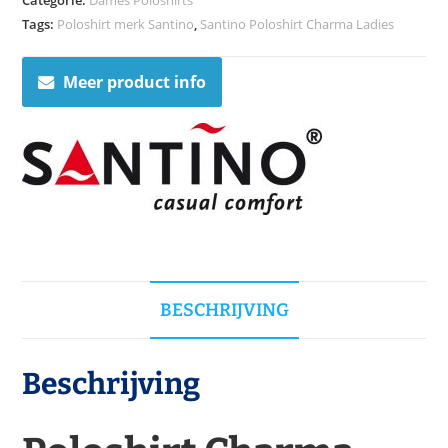
Categorie:
Dames Poloshirts
Tags:
Poloshirt merk Santino
,
Santino Poloshirt Charma Ladies
Meer product info
BESCHRIJVING
Beschrijving